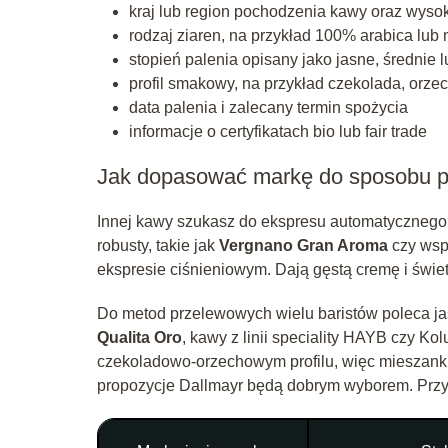
kraj lub region pochodzenia kawy oraz wys
rodzaj ziaren, na przykład 100% arabica lub
stopień palenia opisany jako jasne, średnie 
profil smakowy, na przykład czekolada, orze
data palenia i zalecany termin spożycia
informacje o certyfikatach bio lub fair trade
Jak dopasować markę do sposobu p
Innej kawy szukasz do ekspresu automatycznego, 
robusty, takie jak
Vergnano Gran Aroma
czy ws
ekspresie ciśnieniowym. Dają gęstą cremę i świetn
Do metod przelewowych wielu baristów poleca jaś
Qualita Oro
, kawy z linii speciality HAYB czy Ko
czekoladowo-orzechowym profilu, więc mieszanki
propozycje Dallmayr będą dobrym wyborem. Przyd