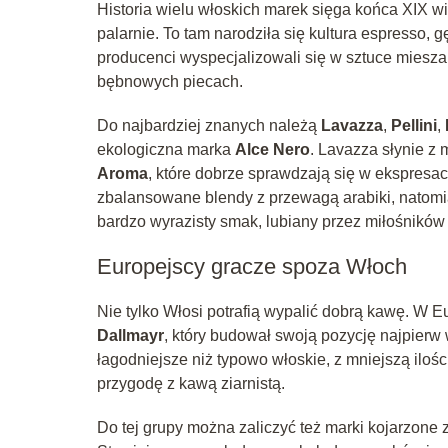
Historia wielu włoskich marek sięga końca XIX w
palarnie. To tam narodziła się kultura espresso, 
producenci wyspecjalizowali się w sztuce miesza
bębnowych piecach.
Do najbardziej znanych należą
Lavazza
,
Pellini
,
ekologiczna marka
Alce Nero
. Lavazza słynie z 
Aroma
, które dobrze sprawdzają się w ekspresac
zbalansowane blendy z przewagą arabiki, natomias
bardzo wyrazisty smak, lubiany przez miłośników
Europejscy gracze spoza Włoch
Nie tylko Włosi potrafią wypalić dobrą kawę. W E
Dallmayr
, który budował swoją pozycję najpierw
łagodniejsze niż typowo włoskie, z mniejszą ilo
przygodę z kawą ziarnistą.
Do tej grupy można zaliczyć też marki kojarzone z