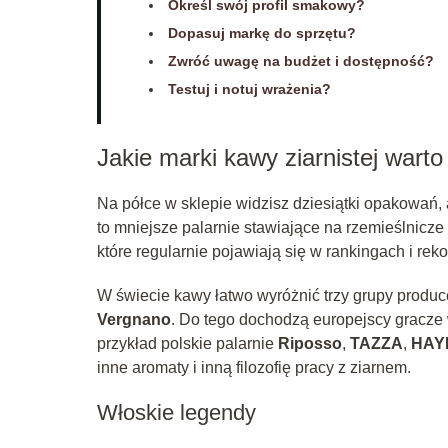
Określ swój profil smakowy?
Dopasuj markę do sprzętu?
Zwróć uwagę na budżet i dostępność?
Testuj i notuj wrażenia?
Jakie marki kawy ziarnistej wart
Na półce w sklepie widzisz dziesiątki opakowań,
to mniejsze palarnie stawiające na rzemieślnicze 
które regularnie pojawiają się w rankingach i re
W świecie kawy łatwo wyróżnić trzy grupy produce
Vergnano
. Do tego dochodzą europejscy gracze 
przykład polskie palarnie
Riposso
,
TAZZA
,
HAY
inne aromaty i inną filozofię pracy z ziarnem.
Włoskie legendy