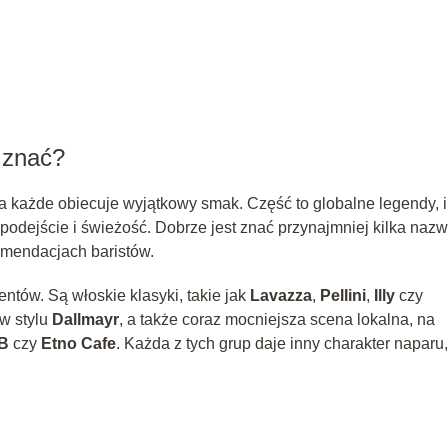
o znać?
 a każde obiecuje wyjątkowy smak. Część to globalne legendy, 
podejście i świeżość. Dobrze jest znać przynajmniej kilka nazw
komendacjach baristów.
ntów. Są włoskie klasyki, takie jak
Lavazza
,
Pellini
,
Illy
czy
w stylu
Dallmayr
, a także coraz mocniejsza scena lokalna, na
B
czy
Etno Cafe
. Każda z tych grup daje inny charakter naparu,