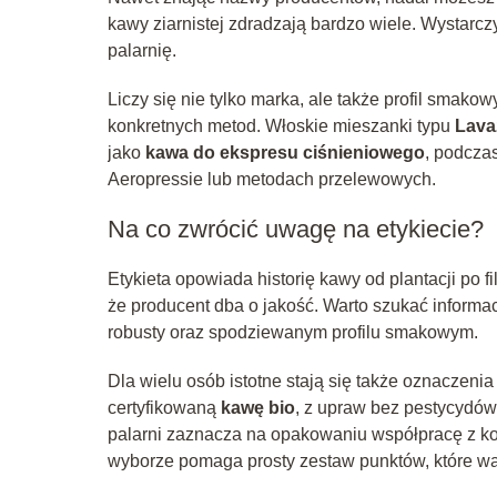
kawy ziarnistej zdradzają bardzo wiele. Wystarcz
palarnię.
Liczy się nie tylko marka, ale także profil smako
konkretnych metod. Włoskie mieszanki typu
Lava
jako
kawa do ekspresu ciśnieniowego
, podczas
Aeropressie lub metodach przelewowych.
Na co zwrócić uwagę na etykiecie?
Etykieta opowiada historię kawy od plantacji po 
że producent dba o jakość. Warto szukać informac
robusty oraz spodziewanym profilu smakowym.
Dla wielu osób istotne stają się także oznaczeni
certyfikowaną
kawę bio
, z upraw bez pestycydów 
palarni zaznacza na opakowaniu współpracę z k
wyborze pomaga prosty zestaw punktów, które wa