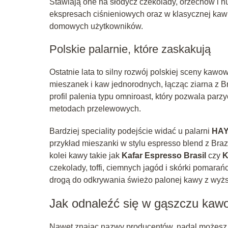
Stawiają one na słodycz czekolady, orzechów i 
ekspresach ciśnieniowych oraz w klasycznej kawi
domowych użytkowników.
Polskie palarnie, które zaskakują
Ostatnie lata to silny rozwój polskiej sceny kawow
mieszanek i kaw jednorodnych, łącząc ziarna z Bra
profil palenia typu omniroast, który pozwala par
metodach przelewowych.
Bardziej speciality podejście widać u palarni
HA
przykład mieszanki w stylu espresso blend z Brazy
kolei kawy takie jak
Kafar Espresso Brasil
czy
K
czekolady, toffi, ciemnych jagód i skórki pomarań
drogą do odkrywania świeżo palonej kawy z wyższ
Jak odnaleźć się w gąszczu ka
Nawet znając nazwy producentów, nadal możesz c