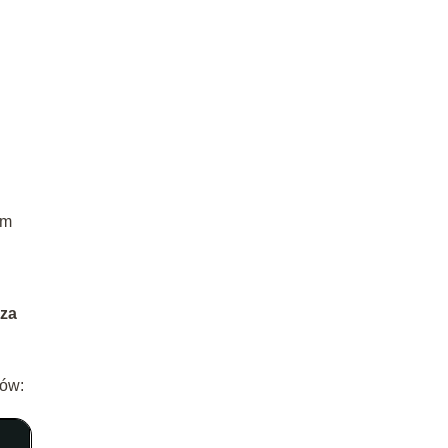
em
za
ków: