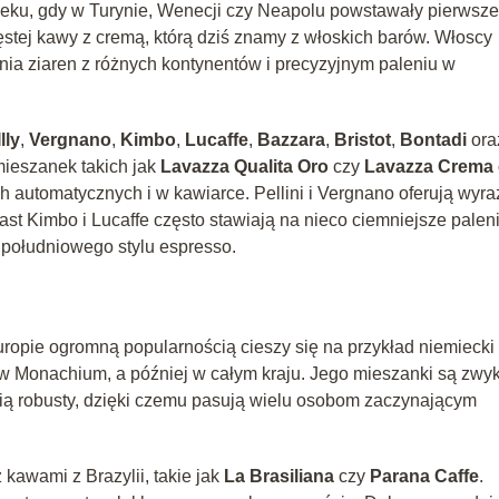
ieku, gdy w Turynie, Wenecji czy Neapolu powstawały pierwsze
gęstej kawy z cremą, którą dziś znamy z włoskich barów. Włoscy
nia ziaren z różnych kontynentów i precyzyjnym paleniu w
Illy
,
Vergnano
,
Kimbo
,
Lucaffe
,
Bazzara
,
Bristot
,
Bontadi
ora
mieszanek takich jak
Lavazza Qualita Oro
czy
Lavazza Crema 
h automatycznych i w kawiarce. Pellini i Vergnano oferują wyra
t Kimbo i Lucaffe często stawiają na nieco ciemniejsze paleni
 południowego stylu espresso.
uropie ogromną popularnością cieszy się na przykład niemiecki
 w Monachium, a później w całym kraju. Jego mieszanki są zwy
ścią robusty, dzięki czemu pasują wielu osobom zaczynającym
 kawami z Brazylii, takie jak
La Brasiliana
czy
Parana Caffe
.