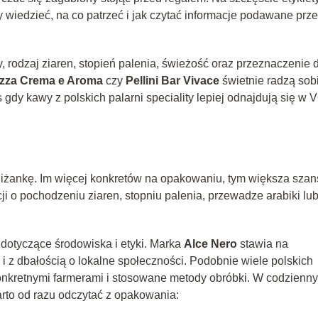
y wiedzieć, na co patrzeć i jak czytać informacje podawane prz
wy, rodzaj ziaren, stopień palenia, świeżość oraz przeznaczenie 
zza Crema e Aroma
czy
Pellini Bar Vivace
świetnie radzą sob
 gdy kawy z polskich palarni speciality lepiej odnajdują się w V
filiżankę. Im więcej konkretów na opakowaniu, tym większa szan
ji o pochodzeniu ziaren, stopniu palenia, przewadze arabiki lu
a dotyczące środowiska i etyki. Marka
Alce Nero
stawia na
i z dbałością o lokalne społeczności. Podobnie wiele polskich
onkretnymi farmerami i stosowane metody obróbki. W codzienn
rto od razu odczytać z opakowania: