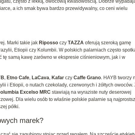
nugatu, często z lekką, owocową kwasowością. Dobrze wypadaj
arce, a ich smak bywa bardzo przewidywalny, co ceni wielu
ej. Marki takie jak
Riposso
czy
TAZZA
oferują szeroką gamę
zylii, Etiopii czy Kolumbii. W polskich palarniach często spotk
zyć tę samą kawę zarówno w ekspresie ciśnieniowym, jak i w
YB
,
Etno Cafe
,
LaCava
,
Kafar
czy
Caffe Grano
. HAYB tworzy 
lii i Etiopii, o nutach czekolady, czerwonych i żółtych owoców.
olumbia Excelso MRC
stawiają na wyraziste nuty deserowej
czowej. Dla wielu osób to właśnie polskie palarnie są najprosts
ej półki.
wowych marek?
zuć się zagubiony stojąc przed regałem. Na szczęście etykiet