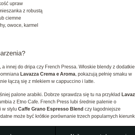
okość upraw
 mieszanka z robustą
lub ciemne
chy, owoce, karmel
arzenia?
a innej do dripa czy French Pressa. Włoskie blendy z dodatki
pomniana
Lavazza Crema e Aroma
, pokazują pełnię smaku w
ie łączą się z mlekiem w cappuccino i latte.
niej palone arabiki. Dobrze sprawdza się tu na przykład
Lavaz
lumbia z Etno Cafe. French Press lubi średnie palenie o
 w stylu
Caffe Grano Espresso Blend
czy łagodniejsze
atne może być krótkie porównanie trzech popularnych kierun