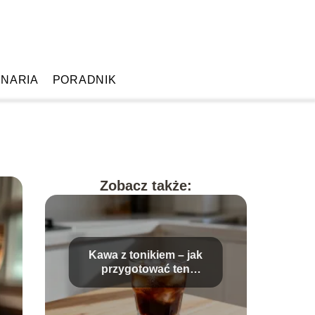
INARIA
PORADNIK
Zobacz także:
Kawa z tonikiem – jak
przygotować ten
orzeźwiający napój?