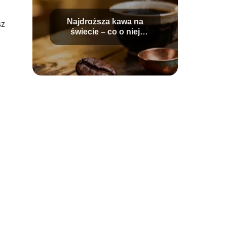
Najdroższa kawa na
sz
świecie – co o niej
wiemy i dlaczego tyle
kosztuje?