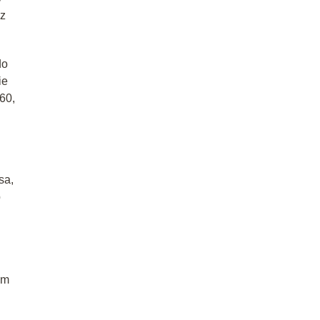
ez
do
ie
60,
sa,
b
ym