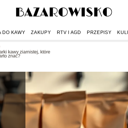
A DO KAWY
ZAKUPY
RTV I AGD
PRZEPISY
KUL
rki kawy ziarnistej, które
arto znać?