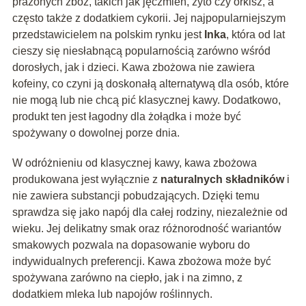
prażonych zbóż, takich jak jęczmień, żyto czy orkisz, a
często także z dodatkiem cykorii. Jej najpopularniejszym
przedstawicielem na polskim rynku jest
Inka
, która od lat
cieszy się niesłabnącą popularnością zarówno wśród
dorosłych, jak i dzieci. Kawa zbożowa nie zawiera
kofeiny, co czyni ją doskonałą alternatywą dla osób, które
nie mogą lub nie chcą pić klasycznej kawy. Dodatkowo,
produkt ten jest łagodny dla żołądka i może być
spożywany o dowolnej porze dnia.
W odróżnieniu od klasycznej kawy, kawa zbożowa
produkowana jest wyłącznie z
naturalnych składników
i
nie zawiera substancji pobudzających. Dzięki temu
sprawdza się jako napój dla całej rodziny, niezależnie od
wieku. Jej delikatny smak oraz różnorodność wariantów
smakowych pozwala na dopasowanie wyboru do
indywidualnych preferencji. Kawa zbożowa może być
spożywana zarówno na ciepło, jak i na zimno, z
dodatkiem mleka lub napojów roślinnych.