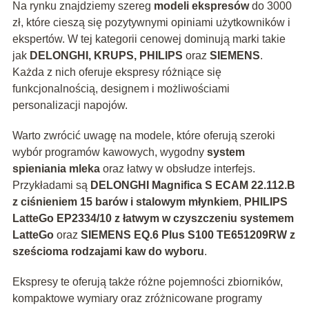
Na rynku znajdziemy szereg
modeli ekspresów
do 3000
zł, które cieszą się pozytywnymi opiniami użytkowników i
ekspertów. W tej kategorii cenowej dominują marki takie
jak
DELONGHI, KRUPS, PHILIPS
oraz
SIEMENS
.
Każda z nich oferuje ekspresy różniące się
funkcjonalnością, designem i możliwościami
personalizacji napojów.
Warto zwrócić uwagę na modele, które oferują szeroki
wybór programów kawowych, wygodny
system
spieniania mleka
oraz łatwy w obsłudze interfejs.
Przykładami są
DELONGHI Magnifica S ECAM 22.112.B
z ciśnieniem 15 barów i stalowym młynkiem
,
PHILIPS
LatteGo EP2334/10 z łatwym w czyszczeniu systemem
LatteGo
oraz
SIEMENS EQ.6 Plus S100 TE651209RW z
sześcioma rodzajami kaw do wyboru
.
Ekspresy te oferują także różne pojemności zbiorników,
kompaktowe wymiary oraz zróżnicowane programy