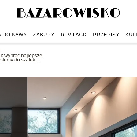
A DO KAWY
ZAKUPY
RTV I AGD
PRZEPISY
KUL
ak wybrać najlepsze
ystemy do szafek
uchennych?