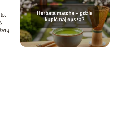
Herbata matcha – gdzie
to,
kupić najlepszą?
wy
twią