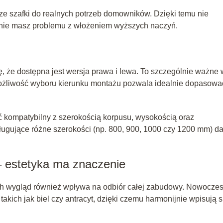
e szafki do realnych potrzeb domowników. Dzięki temu nie
 nie masz problemu z włożeniem wyższych naczyń.
ę, że dostępna jest wersja prawa i lewa. To szczególnie ważne 
 Możliwość wyboru kierunku montażu pozwala idealnie dopasowa
ć kompatybilny z szerokością korpusu, wysokością oraz
ługujące różne szerokości (np. 800, 900, 1000 czy 1200 mm) da
 estetyka ma znaczenie
h wygląd również wpływa na odbiór całej zabudowy. Nowocze
akich jak biel czy antracyt, dzięki czemu harmonijnie wpisują s