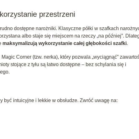
rzystanie przestrzeni
rudno dostępne narożniki. Klasyczne półki w szafkach narożny
orzystana albo staje się miejscem na rzeczy „na później”. Dlate
re
maksymalizują wykorzystanie całej głębokości szafki
.
Magic Corner (tzw. nerka), który pozwala „wyciągnąć” zawarto
ty stojące z tyłu są łatwo dostępne – bez schylania się i
nego.
być intuicyjne i lekkie w obsłudze. Zwróć uwagę na: