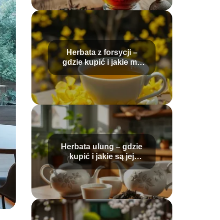
Herbata z forsycji –
gdzie kupić i jakie ma
właściwości?
Herbata ulung – gdzie
kupić i jakie są jej
właściwości?