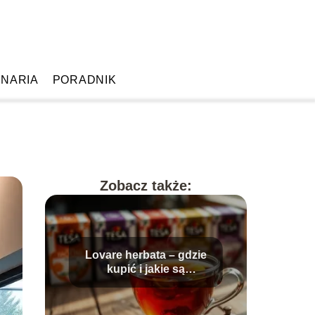
INARIA
PORADNIK
Zobacz także:
Lovare herbata – gdzie
kupić i jakie są
najlepsze smaki?