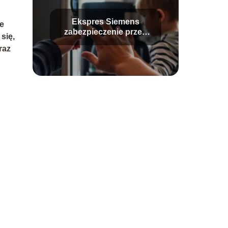
Ekspres Siemens
e
zabezpieczenie przed
się,
dziećmi – jak wyłączyć?
raz