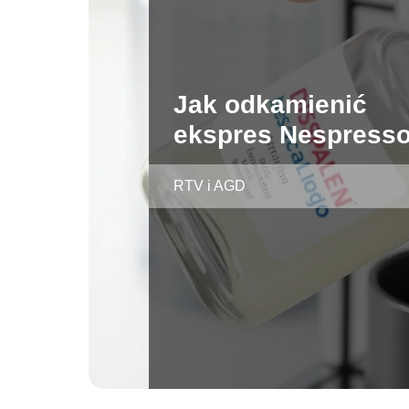
Jak odkamienić
ekspres Nespress
RTV i AGD