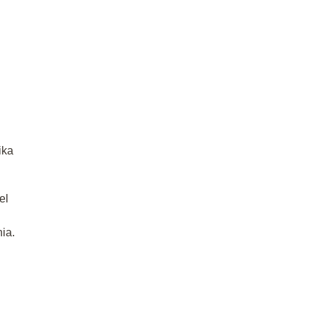
ika
el
ia.