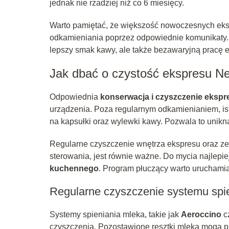
jednak nie rzadziej niż co 6 miesięcy.
Warto pamiętać, że większość nowoczesnych eks
odkamieniania poprzez odpowiednie komunikaty. 
lepszy smak kawy, ale także bezawaryjną pracę ek
Jak dbać o czystość ekspresu N
Odpowiednia
konserwacja i czyszczenie eksp
urządzenia. Poza regularnym odkamienianiem, ist
na kapsułki oraz wylewki kawy. Pozwala to unikn
Regularne czyszczenie wnętrza ekspresu oraz ze
sterowania, jest równie ważne. Do mycia najlepi
kuchennego
. Program płuczący warto uruchamiać
Regularne czyszczenie systemu spi
Systemy spieniania mleka, takie jak
Aeroccino
c
czyszczenia. Pozostawione resztki mleka mogą pro