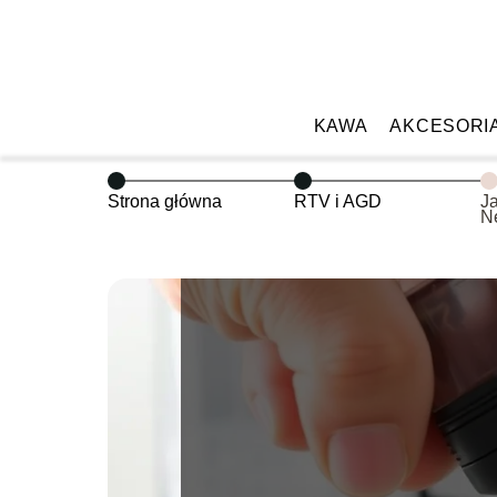
KAWA
AKCESORI
Strona główna
RTV i AGD
J
N