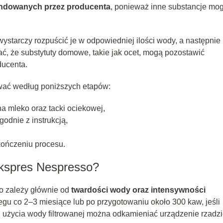
ndowanych przez producenta
, ponieważ inne substancje mo
ystarczy rozpuścić je w odpowiedniej ilości wody, a następnie
ć, że substytuty domowe, takie jak ocet, mogą pozostawić
ducenta.
wać według poniższych etapów:
na mleko oraz tacki ociekowej,
odnie z instrukcją,
kończeniu procesu.
ekspres Nespresso?
o zależy głównie od
twardości wody oraz intensywności
egu co 2–3 miesiące lub po przygotowaniu około 300 kaw, jeśli
 użycia wody filtrowanej można odkamieniać urządzenie rzadzi