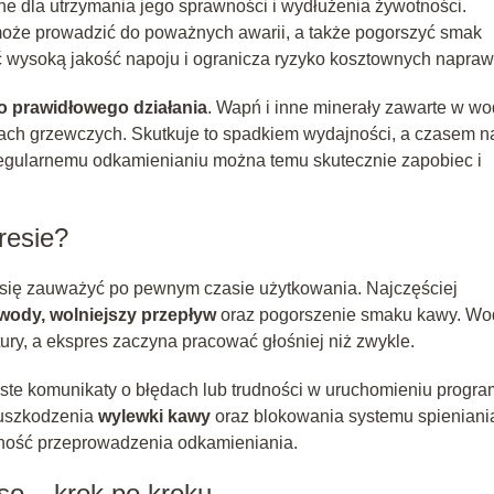
e dla utrzymania jego sprawności i wydłużenia żywotności.
oże prowadzić do poważnych awarii, a także pogorszyć smak
wysoką jakość napoju i ogranicza ryzyko kosztownych napraw
o prawidłowego działania
. Wapń i inne minerały zawarte w wo
ach grzewczych. Skutkuje to spadkiem wydajności, a czasem n
regularnemu odkamienianiu można temu skutecznie zapobiec i
resie?
się zauważyć po pewnym czasie użytkowania. Najczęściej
wody, wolniejszy przepływ
oraz pogorszenie smaku kawy. Wo
ry, a ekspres zaczyna pracować głośniej niż zwykle.
ęste komunikaty o błędach lub trudności w uruchomieniu progr
uszkodzenia
wylewki kawy
oraz blokowania systemu spieniani
zność przeprowadzenia odkamieniania.
o – krok po kroku