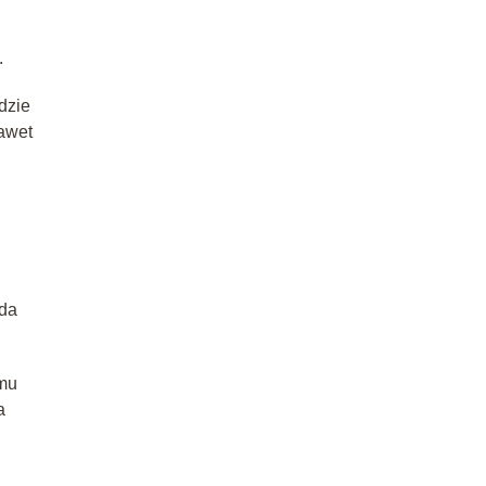
.
dzie
awet
da
amu
a