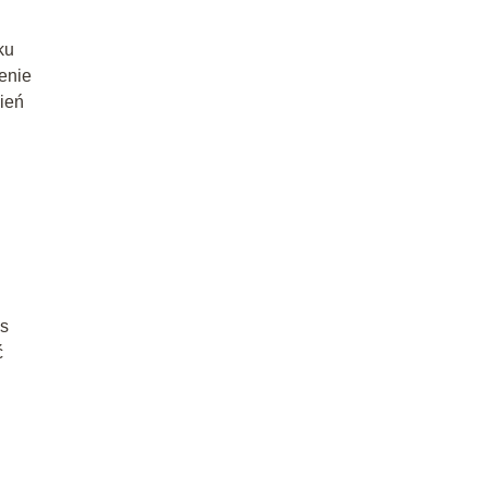
ku
enie
ień
as
ć