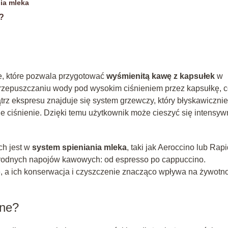
ia mleka
?
, które pozwala przygotować
wyśmienitą kawę z kapsułek
w
przepuszczaniu wody pod wysokim ciśnieniem przez kapsułkę, 
rz ekspresu znajduje się system grzewczy, który błyskawicznie
ciśnienie. Dzięki temu użytkownik może cieszyć się intensy
h jest w
system spieniania mleka
, taki jak Aeroccino lub Rap
rodnych napojów kawowych: od espresso po cappuccino.
e, a ich konserwacja i czyszczenie znacząco wpływa na żywotn
żne?