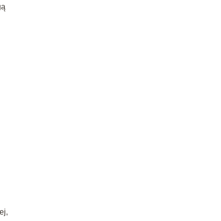
gą
ej,