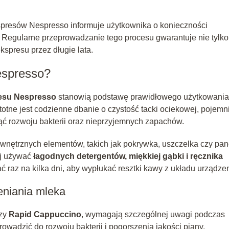
presów Nespresso informuje użytkownika o konieczności
Regularne przeprowadzanie tego procesu gwarantuje nie tylko
spresu przez długie lata.
espresso?
resu Nespresso
stanowią podstawę prawidłowego użytkowania
otne jest codzienne dbanie o czystość tacki ociekowej, pojemn
ąć rozwoju bakterii oraz nieprzyjemnych zapachów.
wnętrznych elementów, takich jak pokrywka, uszczelka czy pan
ej używać
łagodnych detergentów, miękkiej gąbki i ręcznika
 raz na kilka dni, aby wypłukać resztki kawy z układu urządzen
eniania mleka
zy
Rapid Cappuccino
, wymagają szczególnej uwagi podczas
wadzić do rozwoju bakterii i pogorszenia jakości piany.