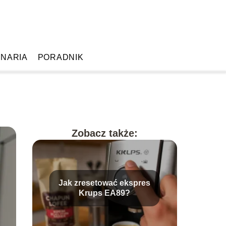
INARIA
PORADNIK
Zobacz także:
Jak zresetować ekspres
Krups EA89?