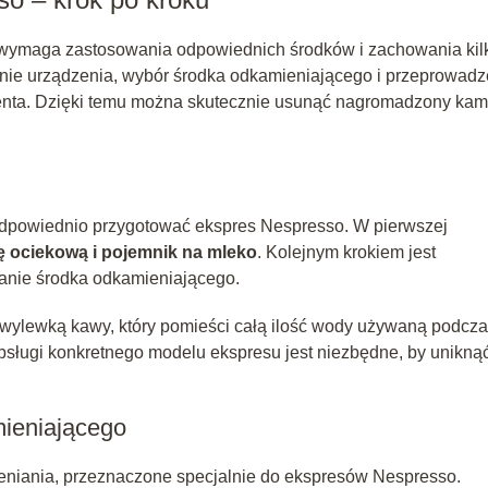
wymaga zastosowania odpowiednich środków i zachowania kil
nie urządzenia, wybór środka odkamieniającego i przeprowadz
centa. Dzięki temu można skutecznie usunąć nagromadzony kam
odpowiednio przygotować ekspres Nespresso. W pierwszej
kę ociekową i pojemnik na mleko
. Kolejnym krokiem jest
danie środka odkamieniającego.
wylewką kawy, który pomieści całą ilość wody używaną podcz
bsługi konkretnego modelu ekspresu jest niezbędne, by unikną
ieniającego
eniania, przeznaczone specjalnie do ekspresów Nespresso.