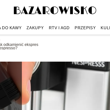
A DO KAWY
ZAKUPY
RTV I AGD
PRZEPISY
KUL
ak odkamienić ekspres
espresso?