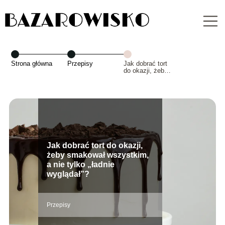
Strona główna
Przepisy
Jak dobrać tort
do okazji, żeby
smakował
wszystkim, a
nie tylko „ładnie
wyglądał”?
Jak dobrać tort do okazji,
żeby smakował wszystkim,
a nie tylko „ładnie
wyglądał”?
Przepisy