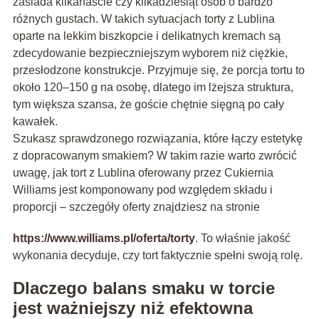
zasiada kilkanaście czy kilkadziesiąt osób o bardzo
różnych gustach. W takich sytuacjach torty z Lublina
oparte na lekkim biszkopcie i delikatnych kremach są
zdecydowanie bezpieczniejszym wyborem niż ciężkie,
przesłodzone konstrukcje. Przyjmuje się, że porcja tortu to
około 120–150 g na osobę, dlatego im lżejsza struktura,
tym większa szansa, że goście chętnie sięgną po cały
kawałek.
Szukasz sprawdzonego rozwiązania, które łączy estetykę
z dopracowanym smakiem? W takim razie warto zwrócić
uwagę, jak tort z Lublina oferowany przez Cukiernia
Williams jest komponowany pod względem składu i
proporcji – szczegóły oferty znajdziesz na stronie
https://www.williams.pl/oferta/torty
. To właśnie jakość
wykonania decyduje, czy tort faktycznie spełni swoją rolę.
Dlaczego balans smaku w torcie
jest ważniejszy niż efektowna